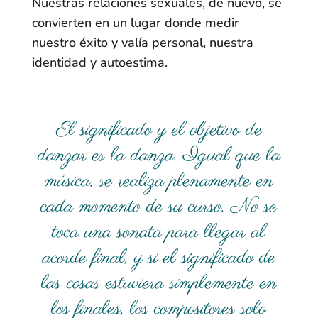
Nuestras relaciones sexuales, de nuevo, se
convierten en un lugar donde medir
nuestro éxito y valía personal, nuestra
identidad y autoestima.
El significado y el objetivo de
danzar es la danza. Igual que la
música, se realiza plenamente en
cada momento de su curso. No se
toca una sonata para llegar al
acorde final, y si el significado de
las cosas estuviera simplemente en
los finales, los compositores solo