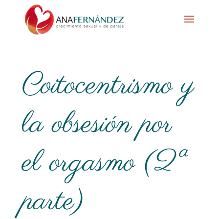
Coitocentrismo y
la obsesión por
el orgasmo (2ª
parte)