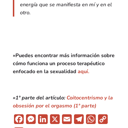
energía que se manifiesta en mí y en el
otro.
»Puedes encontrar más información sobre
cómo funciona un proceso terapéutico
enfocado en la sexualidad
aquí.
»1ª parte del artículo:
Coitocentrismo y la
obsesión por el orgasmo (1ª parte)
F
M
L
X
E
T
W
C