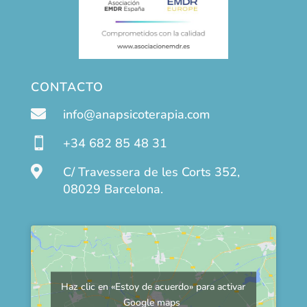
CONTACTO

info@anapsicoterapia.com

+34 682 85 48 31

C/ Travessera de les Corts 352,
08029 Barcelona.
Haz clic en «Estoy de acuerdo» para activar
Google maps