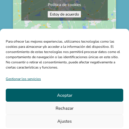
Política de cookies
Estoy de acuerdo
Para ofrecer las mejores experiencias, utilizamos tecnologías como las
cookies para almacenar y/o acceder a la información del dispositivo. El
TEXTOS LEGALES
consentimiento de estas tecnologías nos permitirá procesar datos como el
comportamiento de navegación o las identificaciones únicas en este sitio.
No consentir o retirar el consentimiento, puede afectar negativamente a
Aviso Legal
ciertas características y funciones.
Política de Privacidad
Gestionar los servicios
Política de Cookies
Aceptar
Rechazar
© Copyright Ana Fernández | diseñado por
Dflyweb.net
|
Ajustes
fotografías de portada de
Gemma Silvestre
| Fotografías